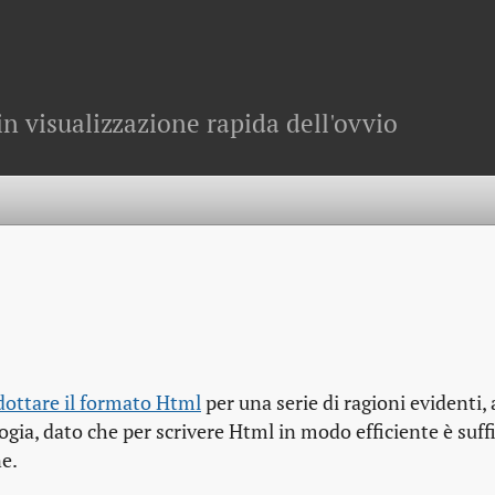
in visualizzazione rapida dell'ovvio
dottare il formato Html
per una serie di ragioni evidenti, 
logia, dato che per scrivere Html in modo efficiente è suff
ne.