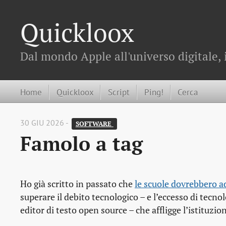
Quickloox
Dal mondo Apple all'universo digitale, 
Home
Quickloox
Script
Ping!
Cerca
30 GIU 2026 -
SOFTWARE 
Famolo a tag
Ho già scritto in passato che
le scuole dovrebbero a
superare il debito tecnologico – e l’eccesso di tecno
editor di testo open source – che affligge l’istituzio