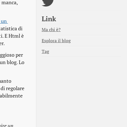
e manca,
Link
un 
atistica di
Ma chi è?
i. E Html è
Esplora il blog
er.
Tag
ggioso per
un blog. Lo
uanto
 di regolare
obabilmente
uire un