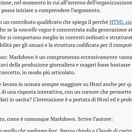
zione, nel momento in cui all’interno dell’organizzazion
e possa iniziare a comprendere l’argomento.
o un contributo qualificato che spiega il perché
HTML sia 
che se la
nouvelle vague
è concentrata sulla generazione st
he si comportano meglio in contesti ordinati e strutturat
ilità per gli umani e la struttura codificata per il comput
 caso: Markdown è un compromesso eccessivamente vanta
avi della produzione giornaliera e magari fosse bastasse 
concetto, in modo più articolato.
ude lavora in misura sempre maggiore su Html anche per q
 di una risposta interattiva, con un cursore che permette
ati in uscita? L’interazione è a portata di Html ed è pr
esto, come è comunque Markdown. Scrive l’autore:
sto quello che vogliamo fare. Spesso chiedo a Claude di costr