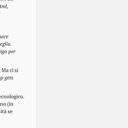
tml,
nare
eglio.
iga per
 Ma ci si
op gets
ecnologico.
no (in
ità se