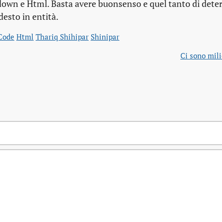
kdown e Html. Basta avere buonsenso e quel tanto di det
esto in entità.
Code
Html
Thariq Shihipar
Shinipar
Ci sono mili