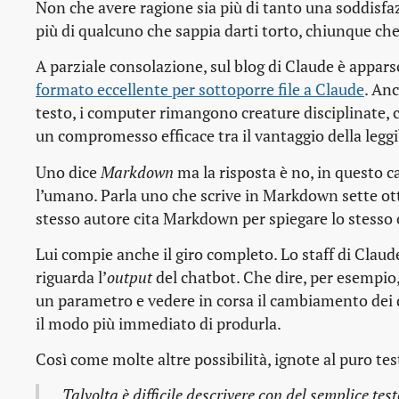
Non che avere ragione sia più di tanto una soddisfa
più di qualcuno che sappia darti torto, chiunque ch
A parziale consolazione, sul blog di Claude è appars
formato eccellente per sottoporre file a Claude
. An
testo, i computer rimangono creature disciplinate, c
un compromesso efficace tra il vantaggio della leggib
Uno dice
Markdown
ma la risposta è no, in questo
l’umano. Parla uno che scrive in Markdown sette ott
stesso autore cita Markdown per spiegare lo stesso 
Lui compie anche il giro completo. Lo staff di Cla
riguarda l’
output
del chatbot. Che dire, per esempio,
un parametro e vedere in corsa il cambiamento dei d
il modo più immediato di produrla.
Così come molte altre possibilità, ignote al puro t
Talvolta è difficile descrivere con del semplice te