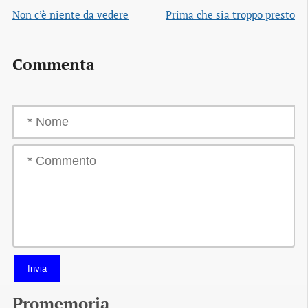
Non c’è niente da vedere
Prima che sia troppo presto
Commenta
Invia
Promemoria