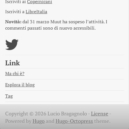
Iscriviti ai
Copernicani
Iscriviti a
LibreItalia
Novità:
dal 31 marzo Muut ha sospeso l’attività. I
commenti passati sono di nuovo accessibili.
Link
Ma chi è?
Esplora il blog
Tag
Copyright © 2026 Lucio Bragagnolo -
License
-
Powered by
Hugo
and
Hugo-Octopress
theme.