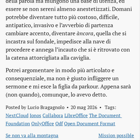
della parola ma mungono una base di utenza, ed
essere se non sereni almeno anestetizzati. Domani
potrebbe diventare tutto più costoso, difficile,
antipatico, invasivo e l’avverbio di partenza
cambiare accento, diventare
àncora
, quella che si
incastra sul fondale, impedisce alla nave di
procedere e annega l’incauto che si è ritrovato con
la catena attorcigliata alla caviglia.
Potrei argomentare in modo più articolato e
consequenziale, ma non è giusto infliggere un
sermone e mi esce la figlia da parkour. Appena sarà
(non quando), comunque, lo avevo detto.
Posted by
Lucio Bragagnolo
20 mag 2026
Tags:
NextCloud
Ionos
Collabora
LibreOffice
The Document 
Foundation
OnlyOffice
Odf
Open Document Format
Se non va alla montagna
Mission possible