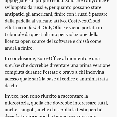
appoggiare sul proprio cloud. Solo che OnlyOffice è
sviluppato da russi e, per quanto possano stare
antipatici gli americani, finire con i russi è passare
dalla padella al vulcano attivo. Così NextCloud
effettua un
fork
di OnlyOffice e viene portata in
tribunale da quest’ultimo per violazione della
licenza open source del software e chissà come
andrà a finire.
In conclusione, Euro-Office al momento è una
preview
che dovrebbe diventare una prima versione
compiuta durante l’estate e bravo a chi indovina
adesso quale sarà la base di codice e amministrata
da chi.
Invece, non sono riuscito a raccontare la
microstoria, quella che dovrebbe interessare tutti,
anche i singoli, anche chi scrolla la testa perché
deve fatturare e non ha tempo per i massimi