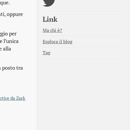
nque.
nti, oppure
Link
Ma chi è?
ggio per
e l’unica
Esplora il blog
 alla
Tag
n posto tra
rtire da Zork