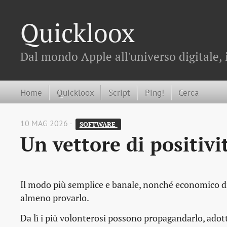
Quickloox
Dal mondo Apple all'universo digitale, 
Home
Quickloox
Script
Ping!
Cerca
10 MAG 2026 -
SOFTWARE 
Un vettore di positivi
Il modo più semplice e banale, nonché economico di so
almeno provarlo.
Da lì i più volonterosi possono propagandarlo, adott