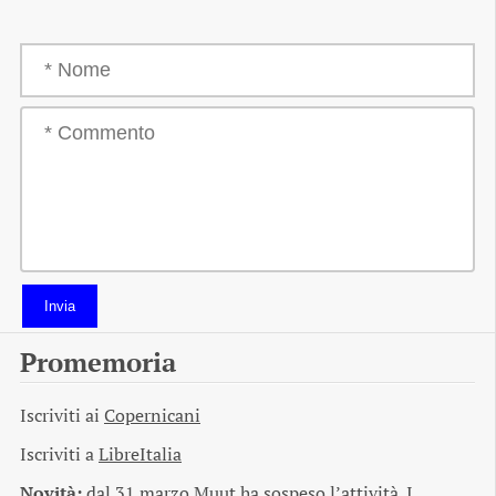
Invia
Promemoria
Iscriviti ai
Copernicani
Iscriviti a
LibreItalia
Novità:
dal 31 marzo Muut ha sospeso l’attività. I