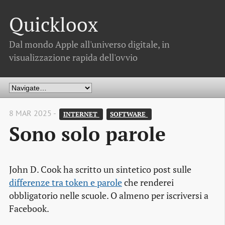
Quickloox
Dal mondo Apple all'universo digitale, in
visualizzazione rapida dell'ovvio
8 MAR 2025 -
INTERNET 
SOFTWARE 
Sono solo parole
John D. Cook ha scritto un sintetico post sulle
differenze tra token e parole
che renderei
obbligatorio nelle scuole. O almeno per iscriversi a
Facebook.