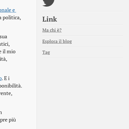
nale e 
 politica,
Link
Ma chi è?
 sua
Esplora il blog
tici,
e il mio
Tag
ità,
o
. E i
onibilità.
rente,
n
pre più