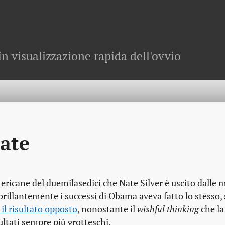
in visualizzazione rapida dell'ovvio
late
mericane del duemilasedici che Nate Silver è uscito dalle 
rillantemente i successi di Obama aveva fatto lo stesso,
il risultato opposto
, nonostante il
wishful thinking
che la
ultati sempre più grotteschi.