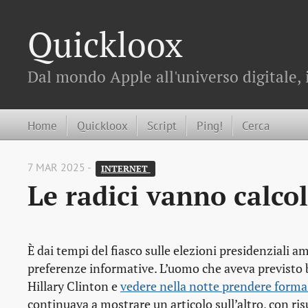
Quickloox
Dal mondo Apple all'universo digitale, 
Home
Quickloox
Script
Ping!
Cerca
7 MAR 2025 -
INTERNET 
Le radici vanno calco
È dai tempi del fiasco sulle elezioni presidenziali a
preferenze informative. L’uomo che aveva previsto b
Hillary Clinton e
vedere nella notte prendere forma 
continuava a mostrare un articolo sull’altro, con ris