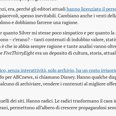
zi, era, perché gli editori attuali
hanno licenziato il perso
piacevoli, spesso inevitabili. Cambiano anche i venti della
adono e dobbiamo farcene una ragione.
Per quanto Silver mi stesse poco simpatico e per quanto la
sono – c’erano? – tanti contenuti di indubbio valore, statis
n è che io abbia sempre ragione e tante analisi vanno oltr
he
FiveThirtyEight
era un deposito di cultura, storia, attual
co, senza interattività, solo archivio, ha un costo irrisori
do per ABCnews, si chiamano Disney. Hanno qualche disp
cuno di archiviare, vendere i contenuti al migliore offe
elli dei siti. Hanno radici. Le radici trasformano il caos i
rani, permettono all’albero di crescere propagandosi sem