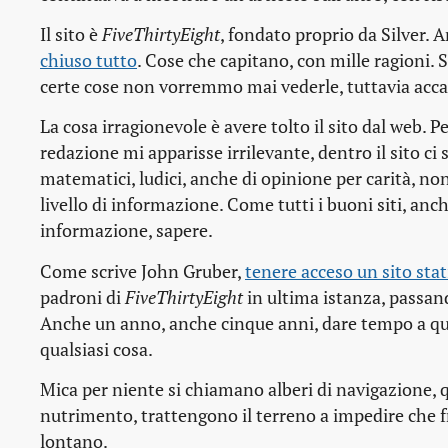
Il sito è
FiveThirtyEight
, fondato proprio da Silver. An
chiuso tutto
. Cose che capitano, con mille ragioni. S
certe cose non vorremmo mai vederle, tuttavia acc
La cosa irragionevole è avere tolto il sito dal web. 
redazione mi apparisse irrilevante, dentro il sito ci 
matematici, ludici, anche di opinione per carità, no
livello di informazione. Come tutti i buoni siti, anc
informazione, sapere.
Come scrive John Gruber,
tenere acceso un sito stati
padroni di
FiveThirtyEight
in ultima istanza, passan
Anche un anno, anche cinque anni, dare tempo a qual
qualsiasi cosa.
Mica per niente si chiamano alberi di navigazione, qu
nutrimento, trattengono il terreno a impedire che f
lontano.