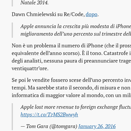
Natale 2014.
Dawn Chmielewski su Re/Code,
dopo
.
Apple annuncia la crescita più modesta di iPhone
miglioramento dell’uno percento sul trimestre de
Non è un problema il numero di iPhone (che il pross
equivalente dell’anno scorso). È il tono. Catastrof
degli analisti, nessuna paura di preannunciare tra
ventiquattr’ore.
Se poi le vendite fossero scese dell’uno percento inve
tempi. Ma sarebbe stato il secondo, di misura e non s
informatica di maggior valore al mondo, con un milia
Apple lost more revenue to foreign exchange fluct
https://t.co/TzMS2Bwwyh
— Tom Gara (@tomgara)
January 26, 2016