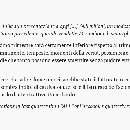
 dalla sua presentazione a oggi […] 74,8 milioni, un modes
ll’anno precedente, quando vendette 74,5 milioni di smartp
imo trimestre sarà certamente inferiore rispetto al trim
e imminente, tempeste, momenti della verità, pessimismo 
gedie che tanto possono essere smentite senza pudore ent
ce che salire, forse non ci sarebbe stato il fatturato recor
embra indice di cattiva salute, se è il fatturato dell’azie
rdo di utenti attivi. Un miliardo.
uations in last quarter than *ALL* of Facebook's quarterly 