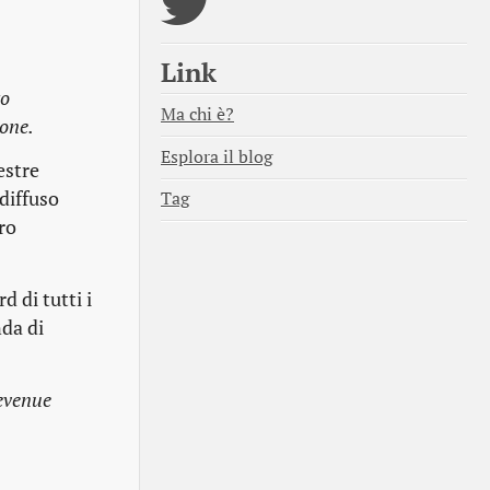
Link
to
Ma chi è?
hone.
Esplora il blog
estre
diffuso
Tag
ro
d di tutti i
nda di
revenue