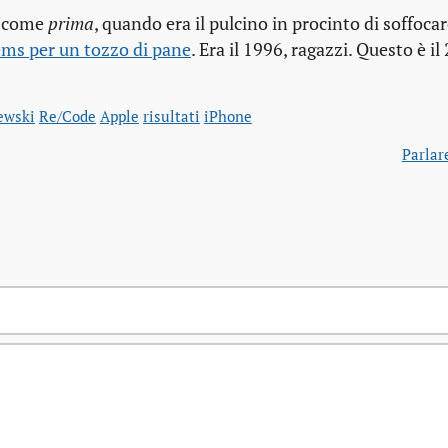
a come
prima
, quando era il pulcino in procinto di soffoca
ems per un tozzo di pane
. Era il 1996, ragazzi. Questo è il
ewski
Re/Code
Apple
risultati
iPhone
Parlar