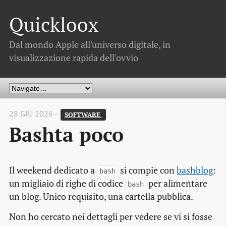
Quickloox
Dal mondo Apple all'universo digitale, in
visualizzazione rapida dell'ovvio
28 GIU 2026 -
SOFTWARE 
Bashta poco
Il weekend dedicato a
si compie con
bashblog
:
bash
un migliaio di righe di codice
per alimentare
bash
un blog. Unico requisito, una cartella pubblica.
Non ho cercato nei dettagli per vedere se vi si fosse