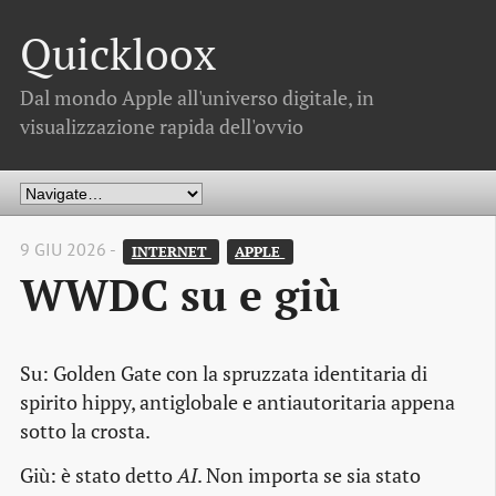
Quickloox
Dal mondo Apple all'universo digitale, in
visualizzazione rapida dell'ovvio
9 GIU 2026 -
INTERNET 
APPLE 
WWDC su e giù
Su: Golden Gate con la spruzzata identitaria di
spirito hippy, antiglobale e antiautoritaria appena
sotto la crosta.
Giù: è stato detto
AI
. Non importa se sia stato