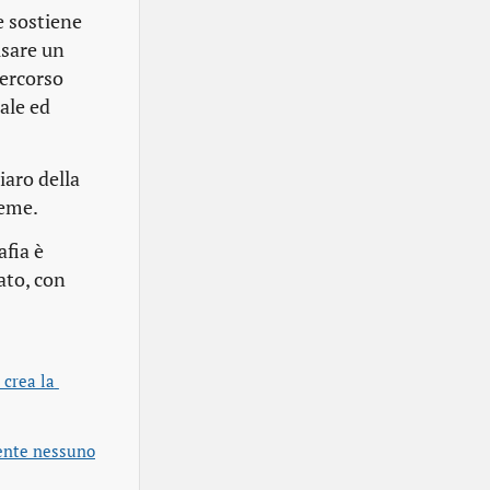
e sostiene
usare un
percorso
ale ed
iaro della
ieme.
afia è
ato, con
crea la 
ente nessuno