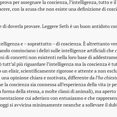
 prova per assegnare la coscienza, l’intelligenza, tutto e il
iacere, con la scusa che non esiste una definizione di cosc
e di doverla provare. Leggere Seth è un buon antidoto con
elligenza e – soprattutto – di coscienza. È altrettanto ve
do cominciano i deliri sulle intelligenze artificiali che
i di concetti non esistenti nella loro base di addestrame
 tutt’al più riguardare l’intelligenza ma la coscienza è tut
 un elisir, scientificamente rigorose e attente a non escl
 una opinione chiara e motivata, differente da
l’ho chiest
e la coscienza sia connessa all’esperienza della vita (e pe
forma della stessa, a molte classi di animali), ma aperto 
gomentazione cui aderisco con entusiasmo e che rappresen
 oggi si avvicina minimamente neanche a sollevare il dub