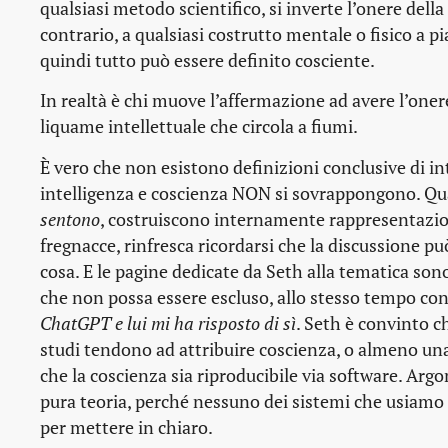
qualsiasi metodo scientifico, si inverte l’onere della
contrario, a qualsiasi costrutto mentale o fisico a p
quindi tutto può essere definito cosciente.
In realtà è chi muove l’affermazione ad avere l’oner
liquame intellettuale che circola a fiumi.
È vero che non esistono definizioni conclusive di int
intelligenza e coscienza NON si sovrappongono. Quan
sentono
, costruiscono internamente rappresentazion
fregnacce, rinfresca ricordarsi che la discussione può
cosa. E le pagine dedicate da Seth alla tematica sono
che non possa essere escluso, allo stesso tempo con
ChatGPT e lui mi ha risposto di sì
. Seth è convinto ch
studi tendono ad attribuire coscienza, o almeno una 
che la coscienza sia riproducibile via software. Ar
pura teoria, perché nessuno dei sistemi che usiamo
per mettere in chiaro.