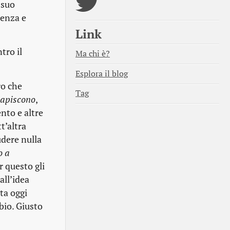
 suo
ienza e
Link
tro il
Ma chi è?
Esplora il blog
ro che
Tag
capiscono
,
nto e altre
t’altra
udere nulla
o a
r questo gli
all’idea
ta oggi
bio. Giusto