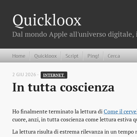
Quickloox
Dal mondo Apple all'universo digitale, 
Home
Quickloox
Script
Ping!
Cerca
2 GIU 2026 -
INTERNET 
In tutta coscienza
Ho finalmente terminato la lettura di
Come il cervel
cuore, anzi, in tutta coscienza come lettura estiva qu
La lettura risulta di estrema rilevanza in un tempo ne