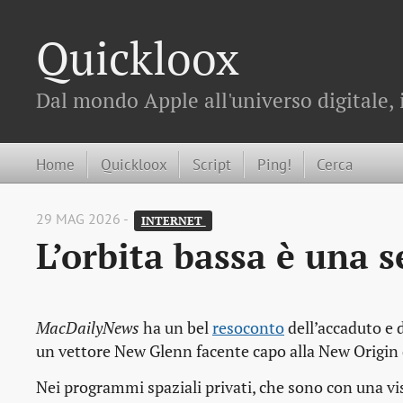
Quickloox
Dal mondo Apple all'universo digitale, 
Home
Quickloox
Script
Ping!
Cerca
29 MAG 2026 -
INTERNET 
L’orbita bassa è una 
MacDailyNews
ha un bel
resoconto
dell’accaduto e d
un vettore New Glenn facente capo alla New Origin d
Nei programmi spaziali privati, che sono con una visi