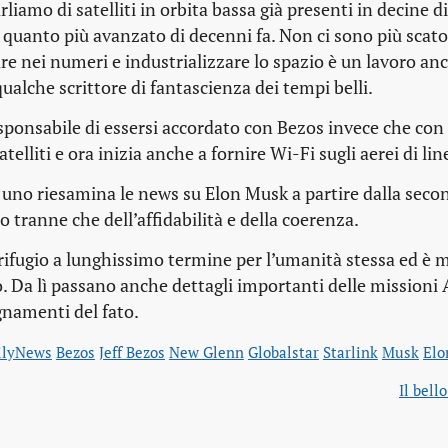
liamo di satelliti in orbita bassa già presenti in decine di
 quanto più avanzato di decenni fa. Non ci sono più scatol
are nei numeri e industrializzare lo spazio è un lavoro anc
ualche scrittore di fantascienza dei tempi belli.
ponsabile di essersi accordato con Bezos invece che con
elliti e ora inizia anche a fornire Wi-Fi sugli aerei di lin
e uno riesamina le news su Elon Musk a partire dalla seco
 tranne che dell’affidabilità e della coerenza.
e rifugio a lunghissimo termine per l’umanità stessa ed è 
. Da lì passano anche dettagli importanti delle missioni 
gnamenti del fato.
ilyNews
Bezos
Jeff Bezos
New Glenn
Globalstar
Starlink
Musk
Elo
Il bell