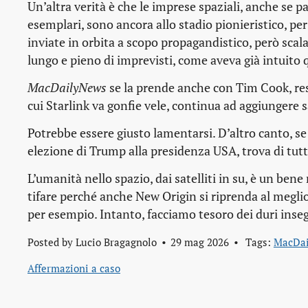
Un’altra verità è che le imprese spaziali, anche se par
esemplari, sono ancora allo stadio pionieristico, per
inviate in orbita a scopo propagandistico, però scal
lungo e pieno di imprevisti, come aveva già intuito q
MacDailyNews
se la prende anche con Tim Cook, res
cui Starlink va gonfie vele, continua ad aggiungere sat
Potrebbe essere giusto lamentarsi. D’altro canto, s
elezione di Trump alla presidenza USA, trova di tutto
L’umanità nello spazio, dai satelliti in su, è un ben
tifare perché anche New Origin si riprenda al meglio
per esempio. Intanto, facciamo tesoro dei duri inse
Posted by
Lucio Bragagnolo
29 mag 2026
Tags:
MacDa
Affermazioni a caso