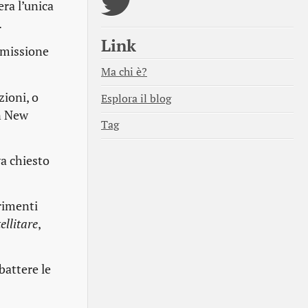
era l’unica
.
Link
a missione
Ma chi è?
zioni, o
Esplora il blog
on New
Tag
va chiesto
rimenti
ellitare
,
battere le