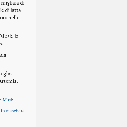
 migliaia di
e di latta
ora bello
 Musk, la
ea.
nda
meglio
Artemis,
n Musk
o in maschera