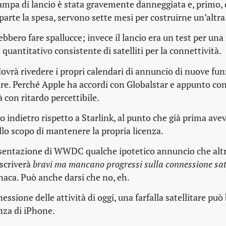
 rampa di lancio è stata gravemente danneggiata e, primo, 
arte la spesa, servono sette mesi per costruirne un’altra
ebbero fare spallucce; invece il lancio era un test per un
quantitativo consistente di satelliti per la connettività.
e dovrà rivedere i propri calendari di annuncio di nuove fun
tare. Perché Apple ha accordi con Globalstar e appunto c
à con ritardo percettibile.
 indietro rispetto a Starlink, al punto che già prima ave
llo scopo di mantenere la propria licenza.
esentazione di WWDC qualche ipotetico annuncio che alt
 scriverà
bravi ma mancano progressi sulla connessione sat
naca. Può anche darsi che no, eh.
essione delle attività di oggi, una farfalla satellitare può 
nza di iPhone.