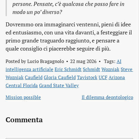
persone. Pensate, c’è qualcosa che posso fare in
modo un po’ diverso?
Dovremmo ora immaginarci ventenni, pieni di idee
ed entusiasmo, con una vita davanti, a festeggiare il
primo grande traguardo raggiunto, e pensare a
quale consiglio ci piacerebbe seguire di più.
Posted by
Lucio Bragagnolo
22 mag 2026
Tags:
AI
intelligenza artificiale
Eric Schmidt
Schmidt
Wozniak
Steve 
Wozniak
Caufield
Gloria Caufield
Tavistock
UCF
Arizona
Central Florida
Grand State Valley
Mission possible
Il dilemma deontologico
Commenta