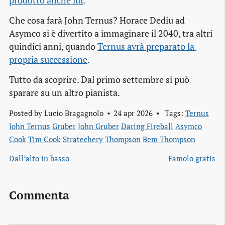
prodotto anche lui
.
Che cosa farà John Ternus? Horace Dediu ad
Asymco si è divertito a immaginare il 2040, tra altri
quindici anni, quando
Ternus avrà preparato la 
propria successione
.
Tutto da scoprire. Dal primo settembre si può
sparare su un altro pianista.
Posted by
Lucio Bragagnolo
24 apr 2026
Tags:
Ternus
John Ternus
Gruber
John Gruber
Daring Fireball
Asymco
Cook
Tim Cook
Stratechery
Thompson
Bem Thompson
Dall’alto in basso
Famolo gratis
Commenta