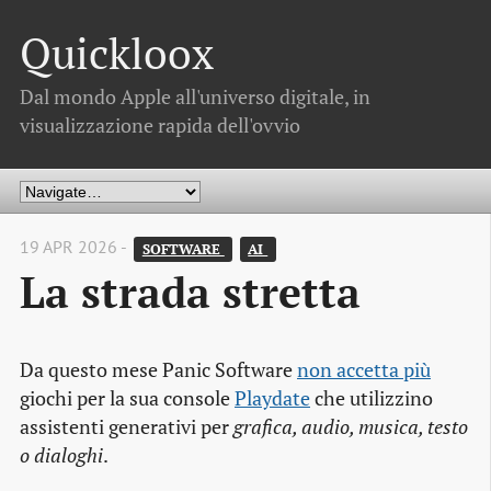
Quickloox
Dal mondo Apple all'universo digitale, in
visualizzazione rapida dell'ovvio
19 APR 2026 -
SOFTWARE 
AI 
La strada stretta
Da questo mese Panic Software
non accetta più
giochi per la sua console
Playdate
che utilizzino
assistenti generativi per
grafica, audio, musica, testo
o dialoghi
.