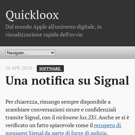
Quickloox
Dal mondo Apple all'universo digitale, in
visualizzazione rapida dell'ovvio
16 APR 2026 -
SOFTWARE 
Una notifica su Signal
Per chiarezza, rimango sempre disponibile a
scambiare conversazioni sicure e confidenziali
tramite Signal, con il
nickname
lux.235
. Anche se si è
verificato un fatto spiacevole come il
recupero di 
messaggi Signal da parte di forze di polizia
.