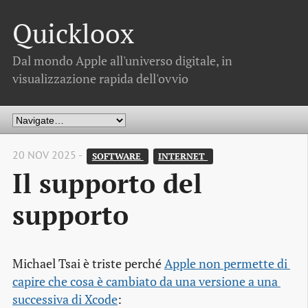
Quickloox
Dal mondo Apple all'universo digitale, in
visualizzazione rapida dell'ovvio
20 NOV 2025 -
SOFTWARE 
INTERNET 
Il supporto del
supporto
Michael Tsai è triste perché
Apple non permette di 
capire che cosa è cambiato da una versione a una 
successiva di Xcode
: