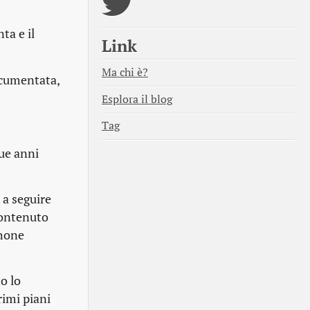
ta e il
Link
Ma chi è?
documentata,
Esplora il blog
Tag
due anni
 a seguire
contenuto
Phone
o lo
rimi piani