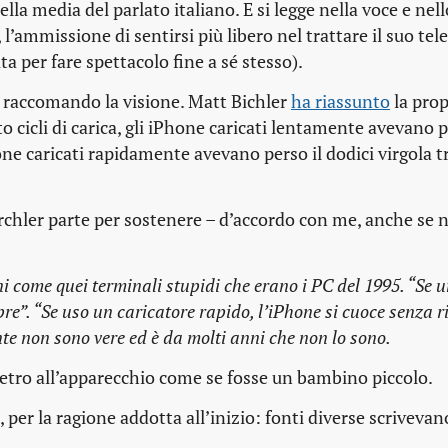
ella media del parlato italiano. E si legge nella voce e nel
l’ammissione di sentirsi più libero nel trattare il suo te
ta per fare spettacolo fine a sé stesso).
 e raccomando la visione. Matt Bichler
ha riassunto
la prop
o cicli di carica, gli iPhone caricati lentamente avevano 
hone caricati rapidamente avevano perso il dodici virgola t
rchler parte per sostenere – d’accordo con me, anche se n
ni come quei terminali stupidi che erano i PC del 1995. “Se
re”. “Se uso un caricatore rapido, l’iPhone si cuoce senza 
te non sono vere ed è da molti anni che non lo sono.
dietro all’apparecchio come se fosse un bambino piccolo.
per la ragione addotta all’inizio: fonti diverse scrivevan