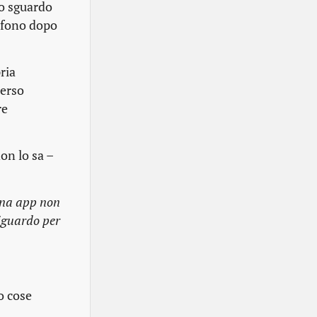
lo sguardo
lefono dopo
ria
perso
re
on lo sa –
 una app non
riguardo per
o cose