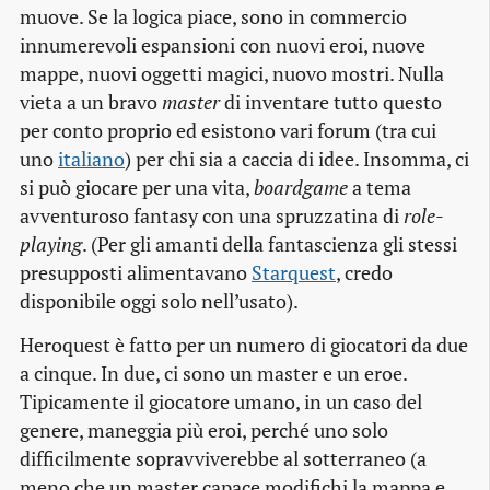
muove. Se la logica piace, sono in commercio
innumerevoli espansioni con nuovi eroi, nuove
mappe, nuovi oggetti magici, nuovo mostri. Nulla
vieta a un bravo
master
di inventare tutto questo
per conto proprio ed esistono vari forum (tra cui
uno
italiano
) per chi sia a caccia di idee. Insomma, ci
si può giocare per una vita,
boardgame
a tema
avventuroso fantasy con una spruzzatina di
role-
playing
. (Per gli amanti della fantascienza gli stessi
presupposti alimentavano
Starquest
, credo
disponibile oggi solo nell’usato).
Heroquest è fatto per un numero di giocatori da due
a cinque. In due, ci sono un master e un eroe.
Tipicamente il giocatore umano, in un caso del
genere, maneggia più eroi, perché uno solo
difficilmente sopravviverebbe al sotterraneo (a
meno che un master capace modifichi la mappa e