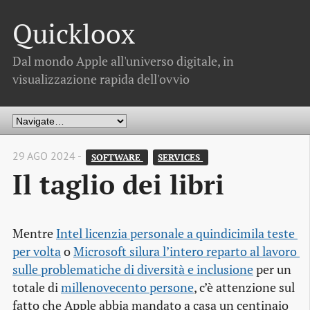
Quickloox
Dal mondo Apple all'universo digitale, in
visualizzazione rapida dell'ovvio
29 AGO 2024 -
SOFTWARE 
SERVICES 
Il taglio dei libri
Mentre
Intel licenzia personale a quindicimila teste 
per volta
o
Microsoft silura l’intero reparto al lavoro 
sulle problematiche di diversità e inclusione
per un
totale di
millenovecento persone
, c’è attenzione sul
fatto che Apple abbia mandato a casa un centinaio