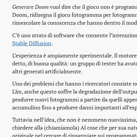
Generare Doom
vuol dire che il gioco non è programm
Doom, ridisegna il gioco fotogramma per fotogramma 
rimescolare la conoscenza che hanno dentro il mod
C’è uno strato di software che consente l’interazione
Stable Diffusion
.
L’esperienza è ampiamente sperimentale. Il motore 
detto, di buona qualità: un gruppo di tester ha avuto
altri generati artificialmente.
Uno dei problemi che hanno i ricercatori consiste n
Llm, anche questo soffre la degradazione dell’output 
produrre nuovi fotogrammi a partire da quelli appena
accumulino fino a produrre danni importanti all’esp
Tuttavia nell’idea, che non è nemmeno nuovissima, c’
chiedere alla (chiamiamola) AI cose che per sua na
originale nel cercare di risparmiare sui programmato