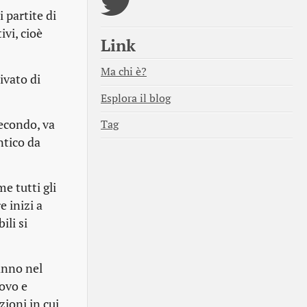
 partite di
vi, cioè
Link
Ma chi è?
ivato di
Esplora il blog
econdo, va
Tag
ntico da
e tutti gli
e inizi a
ili si
anno nel
ovo e
zioni in cui