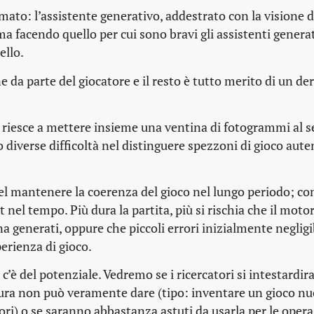
ato: l’assistente generativo, addestrato con la visione di
facendo quello per cui sono bravi gli assistenti generati
ello.
 da parte del giocatore e il resto è tutto merito di un der
riesce a mettere insieme una ventina di fotogrammi al s
 diverse difficoltà nel distinguere spezzoni di gioco aute
el mantenere la coerenza del gioco nel lungo periodo; com
nel tempo. Più dura la partita, più si rischia che il motor
 generati, oppure che piccoli errori inizialmente negligib
erienza di gioco.
è del potenziale. Vedremo se i ricercatori si intestardir
tura non può veramente dare (tipo: inventare un gioco nu
ri) o se saranno abbastanza astuti da usarla per le opera