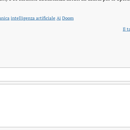
hnica
intelligenza artificiale
Ai
Doom
Il t