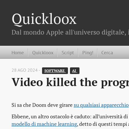
Quickloox
Dal mondo Apple all'universo digitale, 
Home
Quickloox
Script
Ping!
Cerca
28 AGO 2024 -
SOFTWARE 
AI 
Video killed the pro
Si sa che Doom deve girare
su qualsiasi apparecchio
Ebbene, un altro ostacolo è caduto: all’università di 
modello di machine learning
, detto di questi tempi 