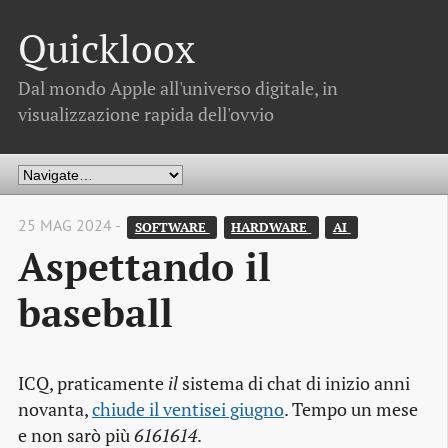
Quickloox
Dal mondo Apple all'universo digitale, in
visualizzazione rapida dell'ovvio
25 MAG 2024 -
SOFTWARE 
HARDWARE 
AI 
Aspettando il
baseball
ICQ, praticamente
il
sistema di chat di inizio anni
novanta,
chiude il ventisei giugno
. Tempo un mese
e non sarò più
6161614
.