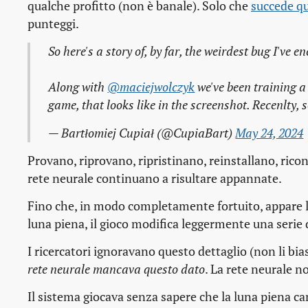
qualche profitto (non è banale). Solo che
succede q
punteggi.
So here's a story of, by far, the weirdest bug I've 
Along with
@maciejwolczyk
we've been training a
game, that looks like in the screenshot. Recenlt
— Bartłomiej Cupiał (@CupiaBart)
May 24, 2024
Provano, riprovano, ripristinano, reinstallano, rico
rete neurale continuano a risultare appannate.
Fino che, in modo completamente fortuito, appare la 
luna piena, il gioco modifica leggermente una serie 
I ricercatori ignoravano questo dettaglio (non li bi
rete neurale mancava questo dato
. La rete neurale 
Il sistema giocava senza sapere che la luna piena c