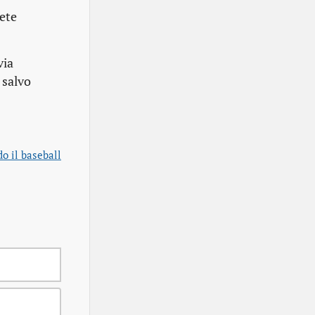
ete
via
 salvo
o il baseball