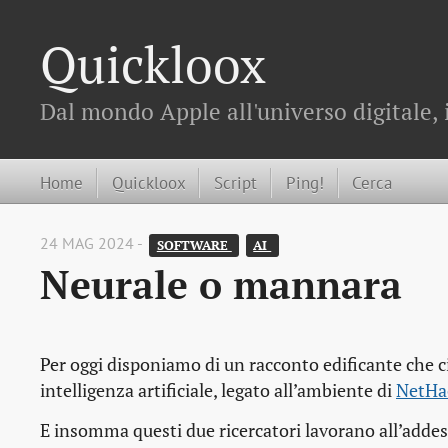
Quickloox
Dal mondo Apple all'universo digitale, 
Home
Quickloox
Script
Ping!
Cerca
24 MAG 2024 -
SOFTWARE 
AI 
Neurale o mannara
Per oggi disponiamo di un racconto edificante che ci
intelligenza artificiale, legato all’ambiente di
NetHa
E insomma questi due ricercatori lavorano all’adde