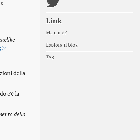
 e
Link
Ma chi è?
guelike
Esplora il blog
gtv
Tag
zioni della
o c’è la
mento della