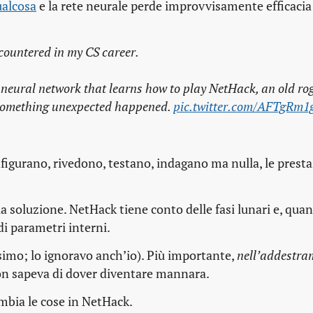
ualcosa
e la rete neurale perde improvvisamente efficacia
encountered in my CS career.
 neural network that learns how to play NetHack, an old ro
y, something unexpected happened.
pic.twitter.com/AFTgRm1
nfigurano, rivedono, testano, indagano ma nulla, le presta
soluzione. NetHack tiene conto delle fasi lunari e, quand
di parametri interni.
asimo; lo ignoravo anch’io). Più importante,
nell’addestra
non sapeva di dover diventare mannara.
ambia le cose in NetHack.