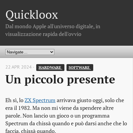
Quickloox
Dal mondo Apple all'universo digitale, in
visualizzazione rapida dell'ovvio
22 APR 2024 -
HARDWARE 
SOFTWARE 
Un piccolo presente
Eh sì, lo
ZX Spectrum
arrivava giusto oggi, solo che
era il 1982. Ma non mi viene da spendere altre
parole. Non lancio un gioco o un programma
Spectrum da chissà quando e può darsi anche che lo
faccia, chissà quando.