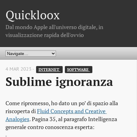
Quickloox
Dal mondo Apple all'universo digitale, in
visualizzazione rapida dell'ovvio
4 MAR 2023 -
INTERNET 
SOFTWARE 
Sublime ignoranza
Come ripromesso, ho dato un po’ di spazio alla
riscoperta di
Fluid Concepts and Creative 
Analogies
. Pagina 35, al paragrafo Intelligenza
generale contro conoscenza esperta: