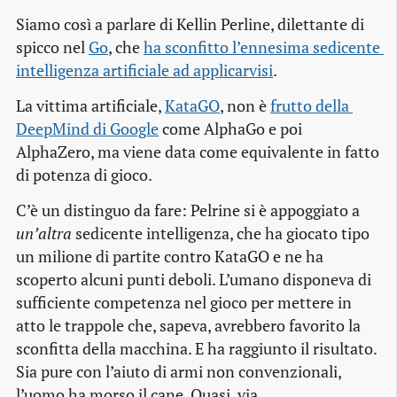
Siamo così a parlare di Kellin Perline, dilettante di
spicco nel
Go
, che
ha sconfitto l’ennesima sedicente 
intelligenza artificiale ad applicarvisi
.
La vittima artificiale,
KataGO
, non è
frutto della 
DeepMind di Google
come AlphaGo e poi
AlphaZero, ma viene data come equivalente in fatto
di potenza di gioco.
C’è un distinguo da fare: Pelrine si è appoggiato a
un’altra
sedicente intelligenza, che ha giocato tipo
un milione di partite contro KataGO e ne ha
scoperto alcuni punti deboli. L’umano disponeva di
sufficiente competenza nel gioco per mettere in
atto le trappole che, sapeva, avrebbero favorito la
sconfitta della macchina. E ha raggiunto il risultato.
Sia pure con l’aiuto di armi non convenzionali,
l’uomo ha morso il cane. Quasi, via.