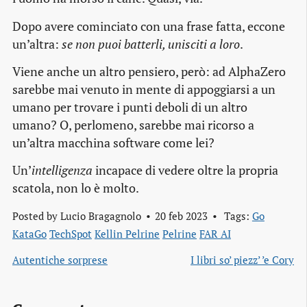
Dopo avere cominciato con una frase fatta, eccone
un’altra:
se non puoi batterli, unisciti a loro
.
Viene anche un altro pensiero, però: ad AlphaZero
sarebbe mai venuto in mente di appoggiarsi a un
umano per trovare i punti deboli di un altro
umano? O, perlomeno, sarebbe mai ricorso a
un’altra macchina software come lei?
Un’
intelligenza
incapace di vedere oltre la propria
scatola, non lo è molto.
Posted by
Lucio Bragagnolo
20 feb 2023
Tags:
Go
KataGo
TechSpot
Kellin Pelrine
Pelrine
FAR AI
Autentiche sorprese
I libri so’ piezz’ ’e Cory