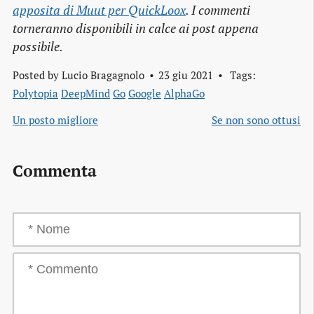
apposita di Muut per QuickLoox
. I commenti
torneranno disponibili in calce ai post appena
possibile.
Posted by
Lucio Bragagnolo
23 giu 2021
Tags:
Polytopia
DeepMind
Go
Google
AlphaGo
Un posto migliore
Se non sono ottusi
Commenta