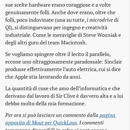
sue scelte hardware erano coraggiose e a volte
genuinamente folli. Anche dove erano, oltre che
folli, poco indovinate (una su tutte, i
microdrive
di
Ql), si distinguevano per ingegno e creatività
industriale. Come le meraviglie di Steve Wozniak e
degli altri guru del team Macintosh.
Se vogliamo spingere oltre il lecito il parallelo,
eccone uno oltraggiosamente paradossale: Sinclair
produsse effettivamente l’auto elettrica, cui si dice
che Apple stia lavorando da anni.
La quantità di cose che amo dell’informatica e che
derivano dal lavoro di Sir Clive è davvero alta e a lui
debbo molto della mia formazione.
Per ora si può lasciare un commento dalla
pagina 
apposita di Muut per QuickLoox
. I commenti