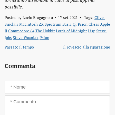
torneranno disponibili in calce ai post appena
possibile.
Posted by
Lucio Bragagnolo
17 set 2021
Tags:
Clive 
Sinclair
Macintosh
ZX Spectrum
Basic
Ql
Psion Chess
Apple 
II
Commodore 64
The Hobbit
Lords of Midnight
Lisp
Steve 
Jobs
Steve Wozniak
Psion
Passato il tempo
Il rovescio alla riparazione
Commenta