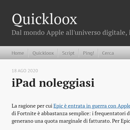
Quickloox
Dal mondo Apple all'universo digitale, 
Home
Quickloox
Script
Ping!
Cerca
18 AGO 2020
iPad noleggiasi
La ragione per cui
Epic è entrata in guerra con Appl
di Fortnite è abbastanza semplice: i frequentatori 
generano una quota marginale di fatturato. Per Epic