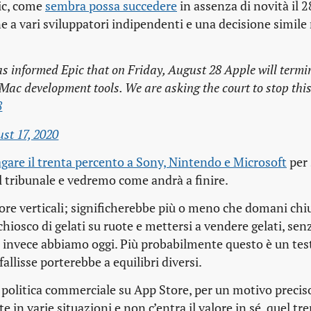
ic, come
sembra possa succedere
in assenza di novità il 2
e a vari sviluppatori indipendenti e una decisione simile 
 informed Epic that on Friday, August 28 Apple will termin
Mac development tools. We are asking the court to stop thi
8
st 17, 2020
gare il trenta percento a Sony, Nintendo e Microsoft
per 
l tribunale e vedremo come andrà a finire.
store verticali; significherebbe più o meno che domani ch
osco di gelati su ruote e mettersi a vendere gelati, senz
e invece abbiamo oggi. Più probabilmente questo è un test
fallisse porterebbe a equilibri diversi.
politica commerciale su App Store, per un motivo preciso
 in varie situazioni e non c’entra il valore in sé, quel tr