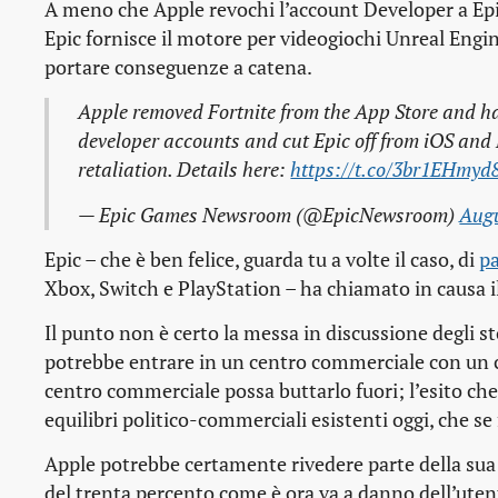
A meno che Apple revochi l’account Developer a Ep
Epic fornisce il motore per videogiochi Unreal Engin
portare conseguenze a catena.
Apple removed Fortnite from the App Store and has
developer accounts and cut Epic off from iOS and 
retaliation. Details here:
https://t.co/3br1EHmyd
— Epic Games Newsroom (@EpicNewsroom)
Augu
Epic – che è ben felice, guarda tu a volte il caso, di
pa
Xbox, Switch e PlayStation – ha chiamato in causa i
Il punto non è certo la messa in discussione degli 
potrebbe entrare in un centro commerciale con un chi
centro commerciale possa buttarlo fuori; l’esito ch
equilibri politico-commerciali esistenti oggi, che se 
Apple potrebbe certamente rivedere parte della sua 
del trenta percento come è ora va a danno dell’utente