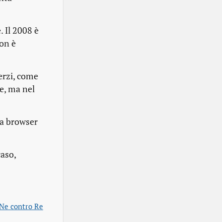
 Il 2008 è
non è
erzi, come
ie, ma nel
 da browser
caso,
Ne contro Re