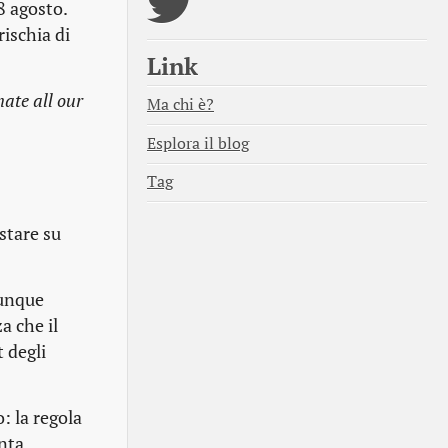
8 agosto.
rischia di
Link
ate all our
Ma chi è?
s
Esplora il blog
Tag
stare su
iunque
a che il
 degli
: la regola
enta