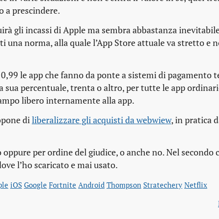
o a prescindere.
irà gli incassi di Apple ma sembra abbastanza inevitabile.
i una norma, alla quale l’App Store attuale va stretto e 
a 0,99 le app che fanno da ponte a sistemi di pagamento t
 sua percentuale, trenta o altro, per tutte le app ordinar
e campo libero internamente alla app.
opone di
liberalizzare gli acquisti da webwiew
, in pratica
 oppure per ordine del giudice, o anche no. Nel secondo 
dove l’ho scaricato e mai usato.
ple
iOS
Google
Fortnite
Android
Thompson
Stratechery
Netflix