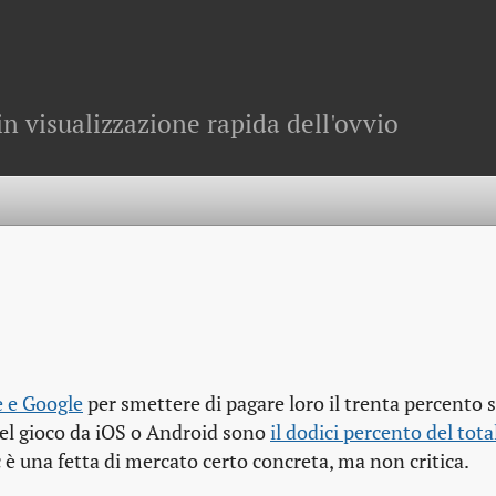
in visualizzazione rapida dell'ovvio
e e Google
per smettere di pagare loro il trenta percento 
del gioco da iOS o Android sono
il dodici percento del tota
 è una fetta di mercato certo concreta, ma non critica.