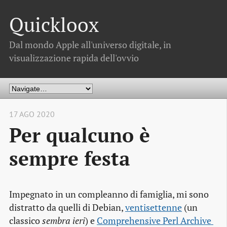
Quickloox
Dal mondo Apple all'universo digitale, in
visualizzazione rapida dell'ovvio
17 AGO 2020
Per qualcuno è
sempre festa
Impegnato in un compleanno di famiglia, mi sono
distratto da quelli di Debian,
ventisettenne
(un
classico
sembra ieri
) e
Comprehensive Perl Archive 