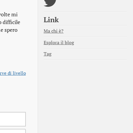
volte mi
Link
difficile
he spero
Ma chi è?
Esplora il blog
Tag
rve di livello