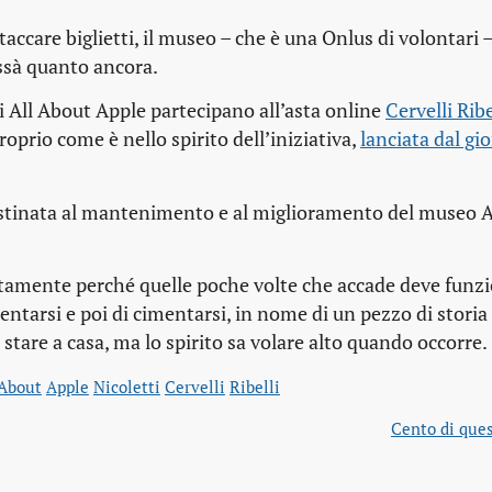
staccare biglietti, il museo – che è una Onlus di volontari –
hissà quanto ancora.
 di All About Apple partecipano all’asta online
Cervelli Ribel
roprio come è nello spirito dell’iniziativa,
lanciata dal gio
 destinata al mantenimento e al miglioramento del museo 
esattamente perché quelle poche volte che accade deve funzi
entarsi e poi di cimentarsi, in nome di un pezzo di storia 
tare a casa, ma lo spirito sa volare alto quando occorre.
About
Apple
Nicoletti
Cervelli
Ribelli
Cento di ques