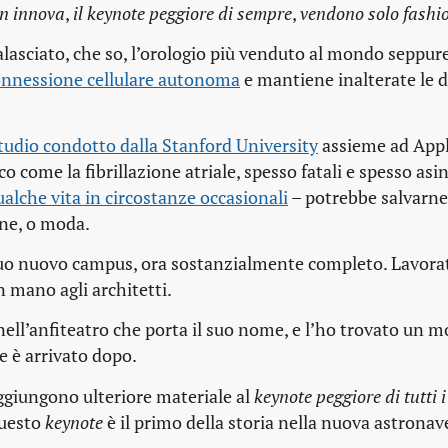
n innova
,
il keynote peggiore di sempre
,
vendono solo fashi
lasciato, che so, l’orologio più venduto al mondo seppure
connessione cellulare autonoma
e mantiene inalterate le 
tudio condotto dalla Stanford University
assieme ad Appl
aco come la fibrillazione atriale, spesso fatali e spesso as
ualche vita in circostanze occasionali
– potrebbe salvarne
one, o moda.
suo nuovo campus, ora sostanzialmente completo. Lavor
n mano agli architetti.
nell’anfiteatro che porta il suo nome, e l’ho trovato un
e è arrivato dopo.
ggiungono ulteriore materiale al
keynote peggiore di tutti 
questo
keynote
è il primo della storia nella nuova astronave