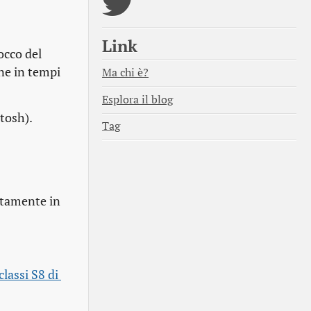
Link
occo del
ene in tempi
Ma chi è?
Esplora il blog
ntosh).
Tag
itamente in
classi S8 di 