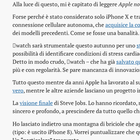
Alla luce di questo, mi è capitato di leggere
Apple no
Forse perché è stato considerato solo iPhone X e tra
connessione cellulare autonoma, che
acquisice la 
dei modelli precedenti. Come se fosse una banalità.
watch sarà strumentale questo autunno per uno
s
possibilità di identificare condizioni di stress cardi
Detto in modo crudo, watch – che ha già
salvato q
più e con regolarità. Se pare mancanza di innovazi
Tutto questo mentre da anni Apple ha lavorato al 
vero
, mentre le altre aziende lasciano un progetto i
La
visione finale
di Steve Jobs. Lo hanno ricordato, 
sincero e profondo, a prescindere da tutto quello ch
Ho lasciato indietro una montagna di briciole che a
(tipo: è uscito iPhone 8). Vorrei puntualizzare che 