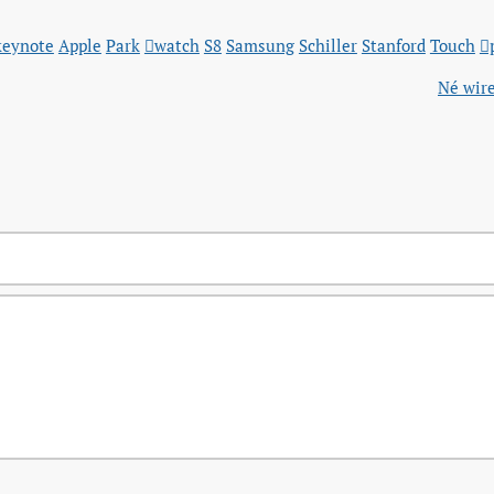
keynote
Apple
Park
watch
S8
Samsung
Schiller
Stanford
Touch

Né wire