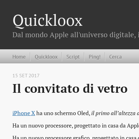
Quickloox
Dal mondo Apple all'universo digitale, 
Home
Quickloox
Script
Ping!
Cerca
15 SET 2017
Il convitato di vetro
iPhone X
ha uno schermo Oled,
il primo all’altezza 
Ha un nuovo processore, progettato in casa da Appl
Ha un nuovo processore grafico, progettato in casa 