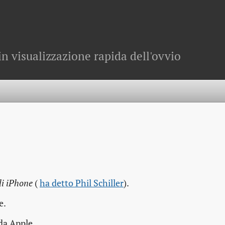
in visualizzazione rapida dell'ovvio
di iPhone
(
ha detto Phil Schiller
).
e.
da Apple.