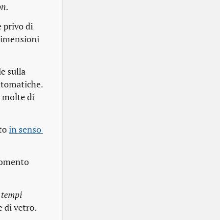
on
.
 privo di
dimensioni
e sulla
intomatiche.
 molte di
ato
in senso 
 momento
i tempi
 di vetro.