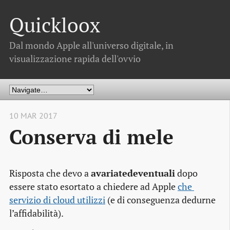
Quickloox
Dal mondo Apple all'universo digitale, in
visualizzazione rapida dell'ovvio
10 MAR 2017
Conserva di mele
Risposta che devo a
avariatedeventuali
dopo
essere stato esortato a chiedere ad Apple
che 
servizio di cloud utilizzi
(e di conseguenza dedurne
l’affidabilità).