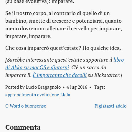
(su base evolutiva): imparare.
Se il nostro corpo, al contrario di quello di un
bambino, smette di crescere e potenziarsi, quanto
meno dovremmo allenare il cervello per imparare,
imparare, imparare.
Che cosa imparerò quest’estate? Ho qualche idea.
[Sarebbe interessante quest’estate supportare il
libro 
di Akko su macOS e dintorni
. C’è un sacco da
imparare lì.
È importante che decolli
su Kickstarter.]
Posted by
Lucio Bragagnolo
4 lug 2016
Tags:
apprendimento
evoluzione
Lidia
O Word o buonsenso
Pigiatasti addio
Commenta