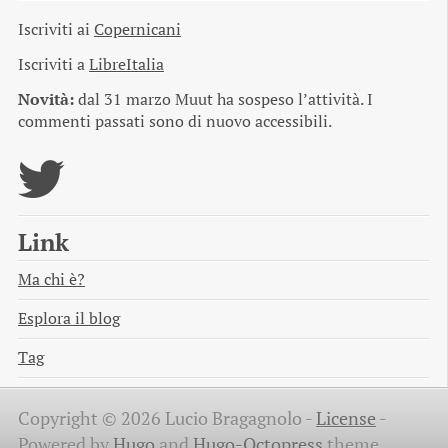
Iscriviti ai
Copernicani
Iscriviti a
LibreItalia
Novità:
dal 31 marzo Muut ha sospeso l’attività. I
commenti passati sono di nuovo accessibili.
Link
Ma chi è?
Esplora il blog
Tag
Copyright © 2026 Lucio Bragagnolo -
License
-
Powered by
Hugo
and
Hugo-Octopress
theme.