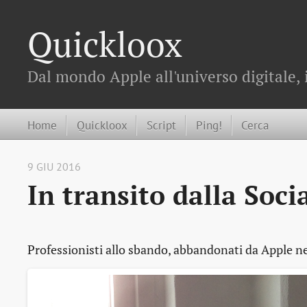
Quickloox
Dal mondo Apple all'universo digitale, 
Home
Quickloox
Script
Ping!
Cerca
9 GIU 2016
In transito dalla Soc
Professionisti allo sbando, abbandonati da Apple n