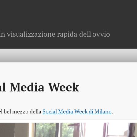
in visualizzazione rapida dell'ovvio
ial Media Week
el bel mezzo della
Social Media Week di Milano
.