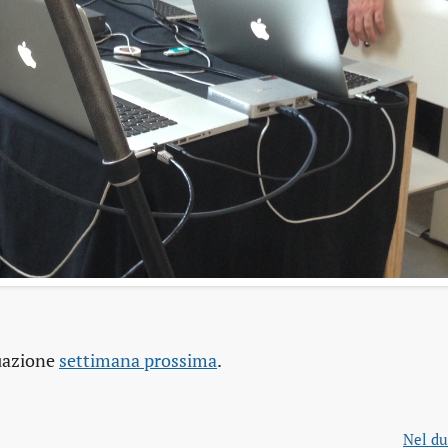
tuazione
settimana prossima
.
Nel du