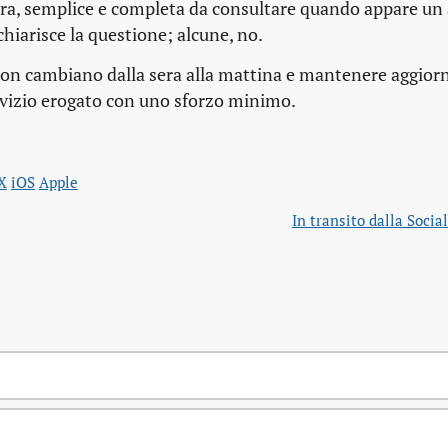
hiara, semplice e completa da consultare quando appare un
hiarisce la questione; alcune, no.
 non cambiano dalla sera alla mattina e mantenere aggior
rvizio erogato con uno sforzo minimo.
X
iOS
Apple
In transito dalla Soci