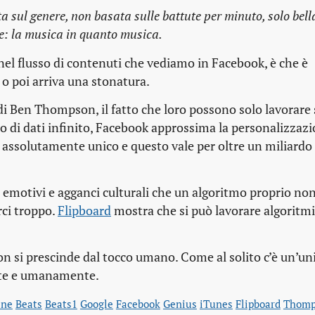
 sul genere, non basata sulle battute per minuto, solo bel
e: la musica in quanto musica.
 nel flusso di contenuti che vediamo in Facebook, è che è
 o poi arriva una stonatura.
 di Ben Thompson, il fatto che loro possono solo lavorare
sso di dati infinito, Facebook approssima la personalizzaz
 assolutamente unico e questo vale per oltre un miliardo d
lti emotivi e agganci culturali che un algoritmo proprio no
rci troppo.
Flipboard
mostra che si può lavorare algorit
non si prescinde dal tocco umano. Come al solito c’è un’un
ente e umanamente.
ine
Beats
Beats1
Google
Facebook
Genius
iTunes
Flipboard
Thomp