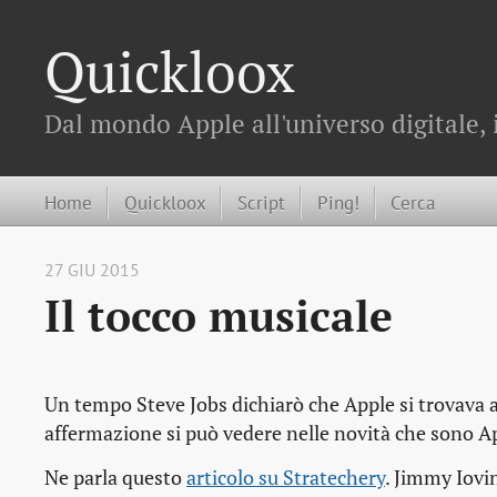
Quickloox
Dal mondo Apple all'universo digitale, 
Home
Quickloox
Script
Ping!
Cerca
27 GIU 2015
Il tocco musicale
Un tempo Steve Jobs dichiarò che Apple si trovava all
affermazione si può vedere nelle novità che sono A
Ne parla questo
articolo su Stratechery
. Jimmy Iovin