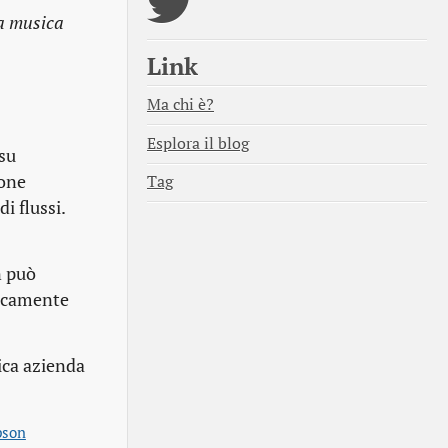
la musica
Link
Ma chi è?
Esplora il blog
 su
ione
Tag
i flussi.
n può
micamente
ica azienda
son