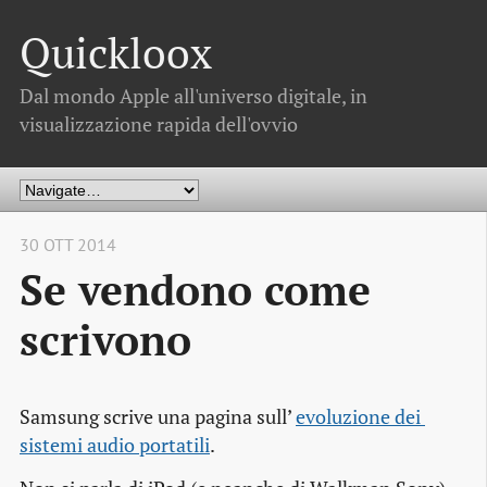
Quickloox
Dal mondo Apple all'universo digitale, in
visualizzazione rapida dell'ovvio
30 OTT 2014
Se vendono come
scrivono
Samsung scrive una pagina sull’
evoluzione dei 
sistemi audio portatili
.