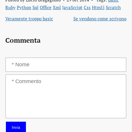
Ruby
Python
Sql
Office
Xml
JavaScript
Css
Html5
Scratch
Veramente troppo basic
Se vendono come scrivono
Commenta
Invia