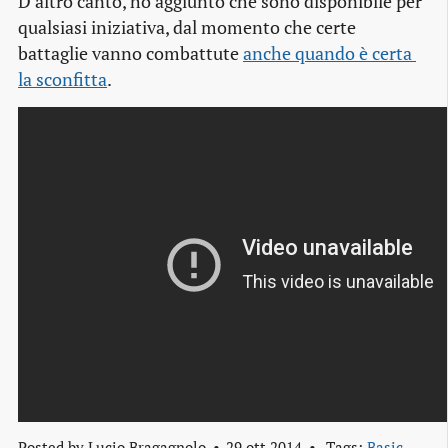
D’altro canto, ho aggiunto che sono disponibile per
qualsiasi iniziativa, dal momento che certe
battaglie vanno combattute
anche quando è certa 
la sconfitta
.
Posted by
Lucio Bragagnolo
29 ott 2014
Tags:
Basic