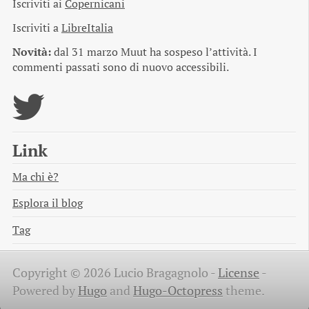
Iscriviti ai
Copernicani
Iscriviti a
LibreItalia
Novità:
dal 31 marzo Muut ha sospeso l’attività. I
commenti passati sono di nuovo accessibili.
Link
Ma chi è?
Esplora il blog
Tag
Copyright © 2026 Lucio Bragagnolo -
License
-
Powered by
Hugo
and
Hugo-Octopress
theme.