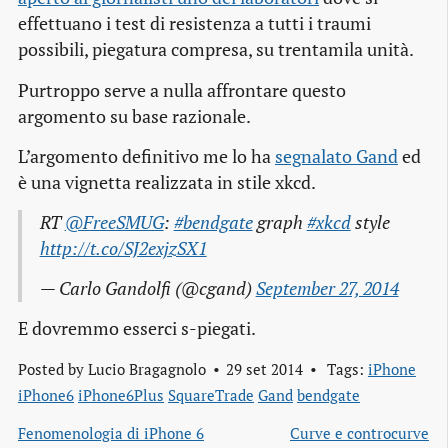
effettuano i test di resistenza a tutti i traumi
possibili, piegatura compresa, su trentamila unità.
Purtroppo serve a nulla affrontare questo
argomento su base razionale.
L’argomento definitivo me lo ha
segnalato Gand
ed
è una vignetta realizzata in stile xkcd.
RT
@FreeSMUG
:
#bendgate
graph
#xkcd
style
http://t.co/SJ2exjzSX1
— Carlo Gandolfi (@cgand)
September 27, 2014
E dovremmo esserci s-piegati.
Posted by
Lucio Bragagnolo
29 set 2014
Tags:
iPhone
iPhone6
iPhone6Plus
SquareTrade
Gand
bendgate
Fenomenologia di iPhone 6
Curve e controcurve