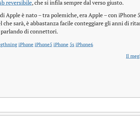
b reversibile
, che si infila sempre dal verso giusto.
 di Apple è nato – tra polemiche, era Apple – con iPhone 5
 che sarà, è abbastanza facile conteggiare gli anni di rita
 parlando di connettori.
igthning
iPhone
iPhone5
iPhone
5s
iPhone6
Il meg