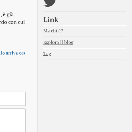
, è già
Link
rdo con cui
Ma chi è?
Esplora il blog
lio arriva ora
Tag