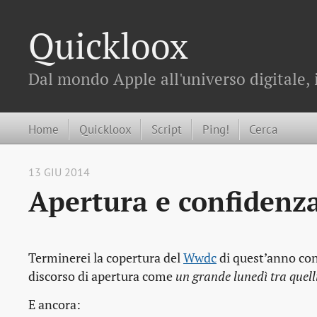
Quickloox
Dal mondo Apple all'universo digitale, 
Home
Quickloox
Script
Ping!
Cerca
13 GIU 2014
Apertura e confidenz
Terminerei la copertura del
Wwdc
di quest’anno con
discorso di apertura come
un grande lunedì tra quelli
E ancora: