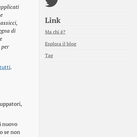
applicati
me
Link
assicci,
egna di
Ma chi è?
e
Esplora il blog
 per
Tag
tutti
.
luppatori,
di nuovo
so se non