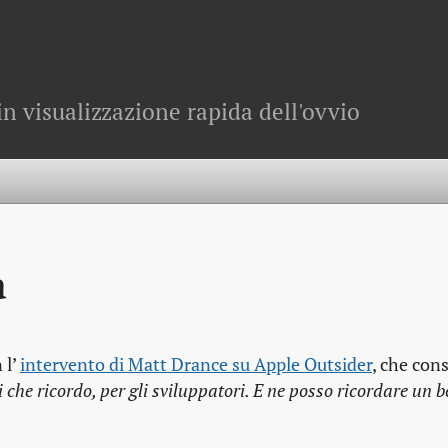
in visualizzazione rapida dell'ovvio
a
 l’
intervento di Matt Drance su Apple Outsider
, che cons
 che ricordo, per gli sviluppatori. E ne posso ricordare un be