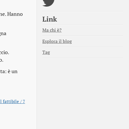
one. Hanno
Link
Ma chi è?
gna
Esplora il blog
cio.
Tag
o.
ta: è un
 fattibile / 7