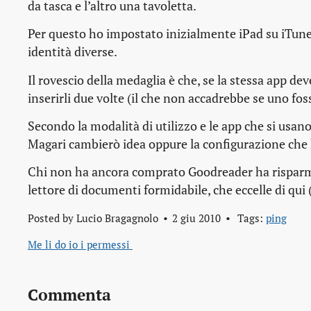
da tasca e l’altro una tavoletta.
Per questo ho impostato inizialmente iPad su iTun
identità diverse.
Il rovescio della medaglia è che, se la stessa
app
deve
inserirli due volte (il che non accadrebbe se uno foss
Secondo la modalità di utilizzo e le
app
che si usano
Magari cambierò idea oppure la configurazione che ho
Chi non ha ancora comprato Goodreader ha risparmi
lettore di documenti formidabile, che eccelle di qui (
Posted by
Lucio Bragagnolo
2 giu 2010
Tags:
ping
Me li do io i permessi 
Commenta