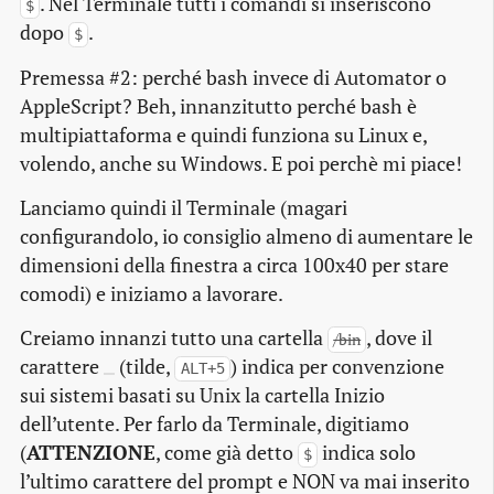
. Nel Terminale tutti i comandi si inseriscono
$
dopo
.
$
Premessa #2: perché
bash
invece di Automator o
AppleScript? Beh, innanzitutto perché
bash
è
multipiattaforma e quindi funziona su Linux e,
volendo, anche su Windows. E poi perchè mi piace!
Lanciamo quindi il Terminale (magari
configurandolo, io consiglio almeno di aumentare le
dimensioni della finestra a circa 100x40 per stare
comodi) e iniziamo a lavorare.
Creiamo innanzi tutto una cartella
, dove il
/bin
carattere
(
tilde
,
) indica per convenzione
ALT+5
sui sistemi basati su Unix la cartella Inizio
dell’utente. Per farlo da Terminale, digitiamo
(
ATTENZIONE
, come già detto
indica solo
$
l’ultimo carattere del
prompt
e NON va mai inserito