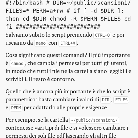
#!/bin/bash # DIR=~/public/scansioni/
FILES=* PERM=a+rw # if [ -d $DIR ];
then cd $DIR chmod -R $PERM $FILES cd
fi #########################
Salviamo subito lo
script
premendo
e poi
CTRL+O
usciamo da
con
.
nano
CTRL+X
Cosa significano questi comandi? Il più importante
è
, che cambia i permessi per tutti gli utenti,
chmod
in modo che tutti i file nella cartella siano leggibili e
scrivibili. Il resto è contorno.
Quello che è ancora più importante è che lo
script
è
parametrico
: basta cambiare i valori di
,
DIR
FILES
e
per adattarlo alle proprie esigenze.
PERM
Per esempio, se la cartella
~/public/scansioni/
contenesse vari tipi di file e si volessero cambiare i
permessi dei soli file pdf lasciando gli altri file