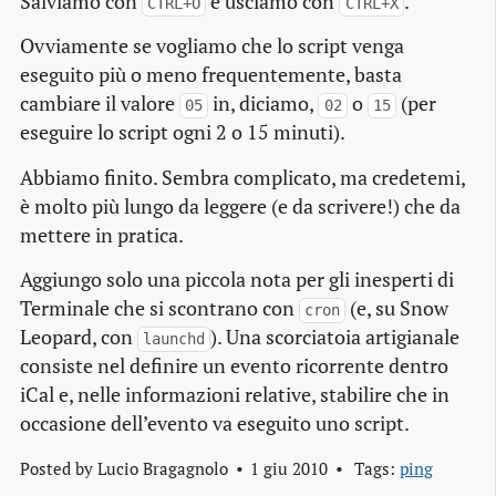
Salviamo con
e usciamo con
.
CTRL+O
CTRL+X
Ovviamente se vogliamo che lo
script
venga
eseguito più o meno frequentemente, basta
cambiare il valore
in, diciamo,
o
(per
05
02
15
eseguire lo
script
ogni 2 o 15 minuti).
Abbiamo finito. Sembra complicato, ma credetemi,
è molto più lungo da leggere (e da scrivere!) che da
mettere in pratica.
Aggiungo solo una piccola nota per gli inesperti di
Terminale che si scontrano con
(e, su Snow
cron
Leopard, con
). Una scorciatoia artigianale
launchd
consiste nel definire un evento ricorrente dentro
iCal e, nelle informazioni relative, stabilire che in
occasione dell’evento va eseguito uno
script
.
Posted by
Lucio Bragagnolo
1 giu 2010
Tags:
ping