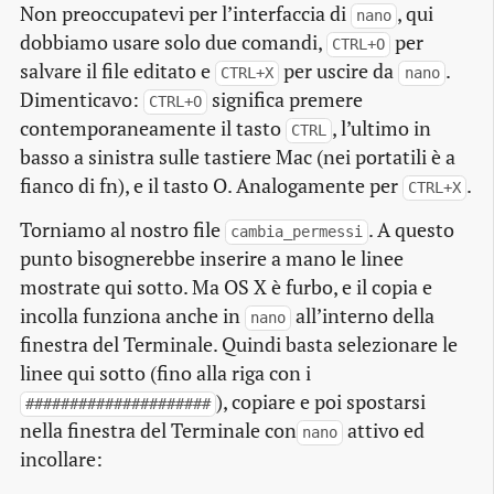
Non preoccupatevi per l’interfaccia di
, qui
nano
dobbiamo usare solo due comandi,
per
CTRL+O
salvare il file editato e
per uscire da
.
CTRL+X
nano
Dimenticavo:
significa premere
CTRL+O
contemporaneamente il tasto
, l’ultimo in
CTRL
basso a sinistra sulle tastiere Mac (nei portatili è a
fianco di
fn
), e il tasto
O
. Analogamente per
.
CTRL+X
Torniamo al nostro file
. A questo
cambia_permessi
punto bisognerebbe inserire a mano le linee
mostrate qui sotto. Ma OS X è furbo, e il copia e
incolla funziona anche in
all’interno della
nano
finestra del Terminale. Quindi basta selezionare le
linee qui sotto (fino alla riga con i
), copiare e poi spostarsi
#####################
nella finestra del Terminale con
attivo ed
nano
incollare: