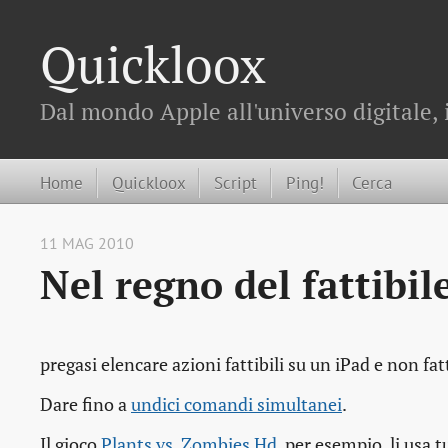
Quickloox
Dal mondo Apple all'universo digitale, 
Home
Quickloox
Script
Ping!
Cerca
11 MAG 2010
Nel regno del fattibile
pregasi elencare azioni fattibili su un iPad e non fa
Dare fino a
undici comandi simultanei
.
Il gioco
Plants vs. Zombies Hd
, per esempio, li usa 