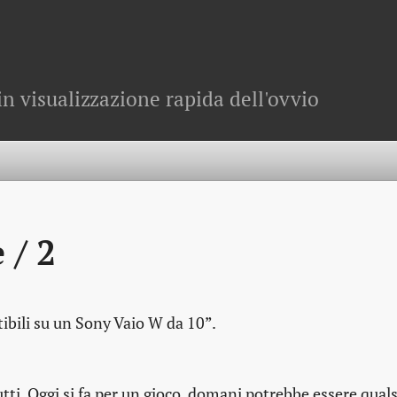
in visualizzazione rapida dell'ovvio
 / 2
ttibili su un Sony Vaio W da 10”
.
tutti. Oggi si fa per un gioco, domani potrebbe essere quals