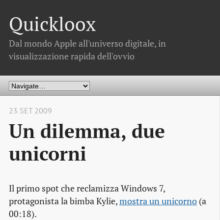
Quickloox
Dal mondo Apple all'universo digitale, in
visualizzazione rapida dell'ovvio
23 SET 2009
Un dilemma, due
unicorni
Il primo
spot
che reclamizza Windows 7,
protagonista la bimba Kylie,
mostra un unicorno
(a
00:18).