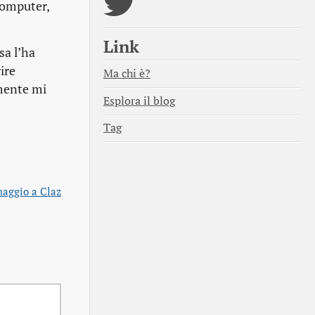
 computer,
Link
sa l’ha
ire
Ma chi è?
mente mi
Esplora il blog
Tag
aggio a Claz