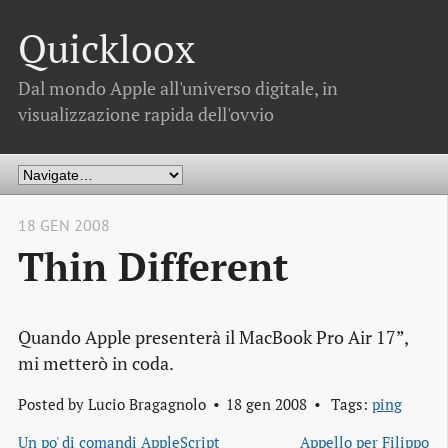
Quickloox
Dal mondo Apple all'universo digitale, in
visualizzazione rapida dell'ovvio
18 GEN 2008
Thin Different
Quando Apple presenterà il MacBook Pro Air 17”,
mi metterò in coda.
Posted by
Lucio Bragagnolo
18 gen 2008
Tags:
ping
Un po' di comandi AppleScript
Appello per Filippo